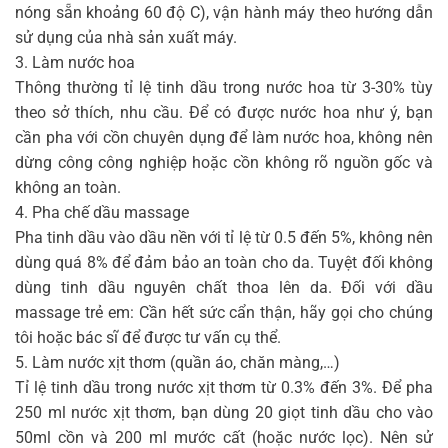
nóng sẵn khoảng 60 độ C), vận hành máy theo hướng dẫn
sử dụng của nhà sản xuất máy.
3. Làm nước hoa
Thông thường tỉ lệ tinh dầu trong nước hoa từ 3-30% tùy
theo sở thích, nhu cầu. Để có được nước hoa như ý, bạn
cần pha với cồn chuyên dụng để làm nước hoa, không nên
dừng công công nghiệp hoặc cồn không rõ nguồn gốc và
không an toàn.
4. Pha chế dầu massage
Pha tinh dầu vào dầu nền với tỉ lệ từ 0.5 đến 5%, không nên
dùng quá 8% để đảm bảo an toàn cho da. Tuyệt đối không
dùng tinh dầu nguyên chất thoa lên da. Đối với dầu
massage trẻ em: Cần hết sức cẩn thận, hãy gọi cho chúng
tôi hoặc bác sĩ để được tư vấn cụ thể.
5. Làm nước xịt thơm (quần áo, chăn màng,…)
Tỉ lệ tinh dầu trong nước xịt thơm từ 0.3% đến 3%. Để pha
250 ml nước xịt thơm, bạn dùng 20 giọt tinh dầu cho vào
50ml cồn và 200 ml mước cất (hoặc nước lọc). Nên sử