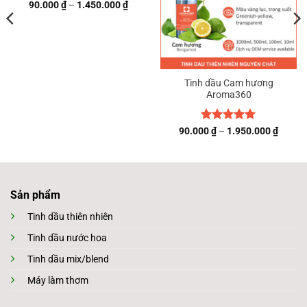
ng
Khoảng
90.000
₫
–
1.450.000
₫
giá:
từ
00 ₫
90.000 ₫
đến
0.000 ₫
1.450.000 ₫
Tinh dầu Cam hương
Aroma360
Được xếp
Khoản
90.000
₫
–
1.950.000
₫
giá:
hạng
5
5
từ
sao
90.000
đến
1.950.
Sản phẩm
Tinh dầu thiên nhiên
Tinh dầu nước hoa
Tinh dầu mix/blend
Máy làm thơm