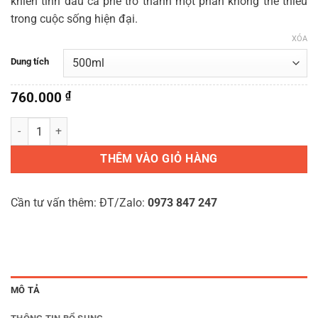
khiến tinh dầu cà phê trở thành một phần không thể thiếu
trong cuộc sống hiện đại.
XÓA
Dung tích
760.000
₫
Tinh dầu Cà phê Aroma360 số lượng
THÊM VÀO GIỎ HÀNG
Cần tư vấn thêm: ĐT/Zalo:
0973 847 247
MÔ TẢ