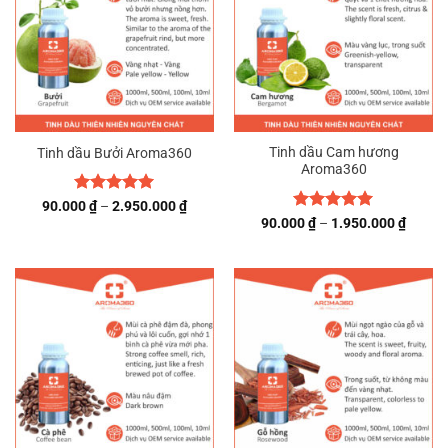
Tinh dầu Cam hương
Tinh dầu Bưởi Aroma360
Aroma360
Được xếp
Khoảng
90.000
₫
–
2.950.000
₫
giá:
hạng
5
5
Được xếp
Khoản
90.000
₫
–
1.950.000
₫
từ
giá:
sao
hạng
5
5
90.000 ₫
từ
sao
đến
90.000
2.950.000 ₫
đến
1.950.