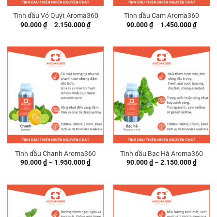
Tinh dầu Vỏ Quýt Aroma360
Tinh dầu Cam Aroma360
Khoảng
Khoản
90.000
₫
–
2.150.000
₫
90.000
₫
–
1.450.000
₫
giá:
giá:
từ
từ
90.000 ₫
90.000
đến
đến
2.150.000 ₫
1.450.
Tinh dầu Chanh Aroma360
Tinh dầu Bạc Hà Aroma360
Khoảng
Khoản
90.000
₫
–
1.950.000
₫
90.000
₫
–
2.150.000
₫
giá:
giá:
từ
từ
90.000 ₫
90.000
đến
đến
1.950.000 ₫
2.150.