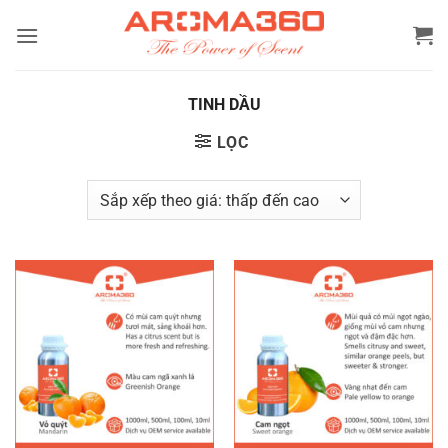
Bỏ
qua
nội
dung
TINH DẦU
LỌC