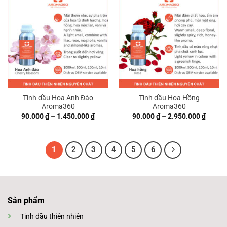
Tinh dầu Hoa Anh Đào
Tinh dầu Hoa Hồng
Aroma360
Aroma360
Khoảng
Khoản
90.000
₫
–
1.450.000
₫
90.000
₫
–
2.950.000
₫
giá:
giá:
từ
từ
90.000 ₫
90.000
đến
đến
1.450.000 ₫
2.950.
1
2
3
4
5
6
Sản phẩm
Tinh dầu thiên nhiên