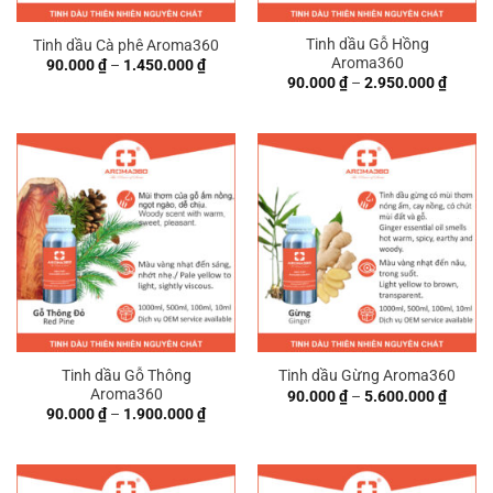
Tinh dầu Gỗ Hồng
Tinh dầu Cà phê Aroma360
Aroma360
Khoảng
90.000
₫
–
1.450.000
₫
giá:
Khoản
90.000
₫
–
2.950.000
₫
từ
giá:
90.000 ₫
từ
đến
90.000
1.450.000 ₫
đến
2.950.
Tinh dầu Gỗ Thông
Tinh dầu Gừng Aroma360
Aroma360
Khoản
90.000
₫
–
5.600.000
₫
giá:
Khoảng
90.000
₫
–
1.900.000
₫
từ
giá:
90.000
từ
đến
90.000 ₫
5.600.
đến
1.900.000 ₫