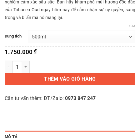
nghiệm cảm xúc sâu sắc. Bạn hãy khám phá mùi hương độc đáo
3.300.000 ₫
của Tobacco Oud ngay hôm nay để cảm nhận sự uy quyền, sang
trọng và bí ẩn mà nó mang lại.
XÓA
Dung tích
1.750.000
₫
Tobacco Oud – Tinh dầu nước hoa Aroma360 số lượng
THÊM VÀO GIỎ HÀNG
Cần tư vấn thêm: ĐT/Zalo:
0973 847 247
MÔ TẢ