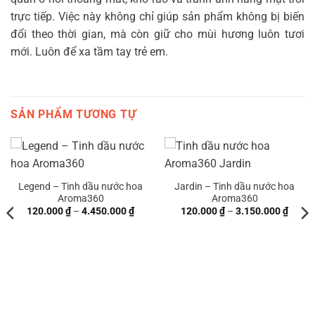
trực tiếp. Việc này không chỉ giúp sản phẩm không bị biến
đổi theo thời gian, mà còn giữ cho mùi hương luôn tươi
mới. Luôn để xa tầm tay trẻ em.
SẢN PHẨM TƯƠNG TỰ
Legend – Tinh dầu nước hoa
Jardin – Tinh dầu nước hoa
Aroma360
Aroma360
ng
Khoảng
Khoả
120.000
₫
–
4.450.000
₫
120.000
₫
–
3.150.000
₫
giá:
giá:
từ
từ
00 ₫
120.000 ₫
120.0
đến
đến
0.000 ₫
4.450.000 ₫
3.150