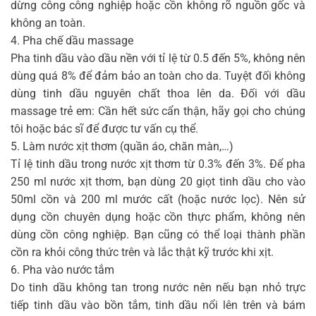
dừng công công nghiệp hoặc cồn không rõ nguồn gốc và
không an toàn.
4. Pha chế dầu massage
Pha tinh dầu vào dầu nền với tỉ lệ từ 0.5 đến 5%, không nên
dùng quá 8% để đảm bảo an toàn cho da. Tuyệt đối không
dùng tinh dầu nguyên chất thoa lên da. Đối với dầu
massage trẻ em: Cần hết sức cẩn thận, hãy gọi cho chúng
tôi hoặc bác sĩ để được tư vấn cụ thể.
5. Làm nước xịt thơm (quần áo, chăn màn,…)
Tỉ lệ tinh dầu trong nước xịt thơm từ 0.3% đến 3%. Để pha
250 ml nước xịt thơm, bạn dùng 20 giọt tinh dầu cho vào
50ml cồn và 200 ml mước cất (hoặc nước lọc). Nên sử
dụng cồn chuyên dụng hoặc cồn thực phẩm, không nên
dùng cồn công nghiệp. Bạn cũng có thể loại thành phần
cồn ra khỏi công thức trên và lắc thật kỹ trước khi xịt.
6. Pha vào nước tắm
Do tinh dầu không tan trong nước nên nếu bạn nhỏ trực
tiếp tinh dầu vào bồn tắm, tinh dầu nổi lên trên và bám