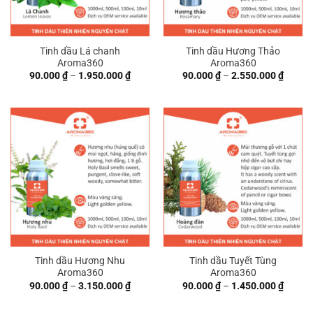
Tinh dầu Lá chanh
Tinh dầu Hương Thảo
Aroma360
Aroma360
Khoảng
Khoản
90.000
₫
–
1.950.000
₫
90.000
₫
–
2.550.000
₫
giá:
giá:
từ
từ
90.000 ₫
90.000
đến
đến
1.950.000 ₫
2.550.
Tinh dầu Hương Nhu
Tinh dầu Tuyết Tùng
Aroma360
Aroma360
Khoảng
Khoản
90.000
₫
–
3.150.000
₫
90.000
₫
–
1.450.000
₫
giá:
giá:
từ
từ
90.000 ₫
90.000