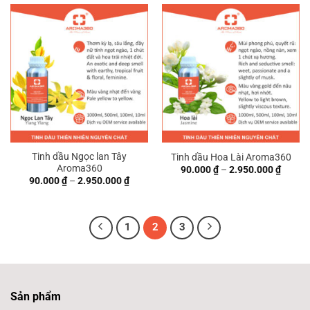
đến
đến
3.150.000 ₫
1.450.
Tinh dầu Ngọc lan Tây
Tinh dầu Hoa Lài Aroma360
Aroma360
Khoản
90.000
₫
–
2.950.000
₫
giá:
Khoảng
90.000
₫
–
2.950.000
₫
từ
giá:
90.000
từ
đến
90.000 ₫
2.950.
đến
2.950.000 ₫
1
2
3
Sản phẩm