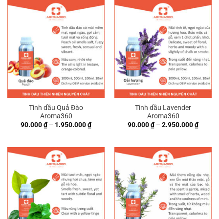
đến
1.450.
Tinh dầu Quả Đào
Tinh dầu Lavender
Aroma360
Aroma360
Khoảng
Khoản
90.000
₫
–
1.950.000
₫
90.000
₫
–
2.950.000
₫
giá:
giá:
từ
từ
90.000 ₫
90.000
đến
đến
1.950.000 ₫
2.950.