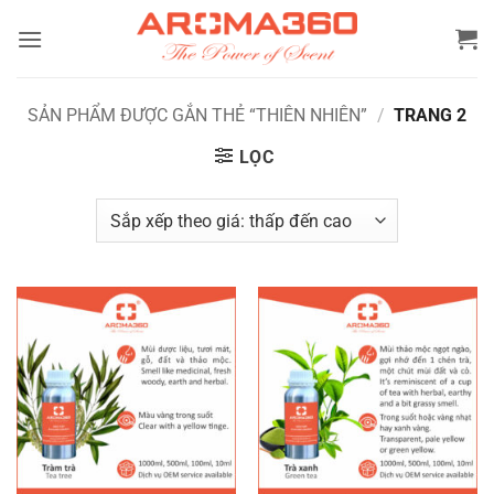
Bỏ
qua
nội
dung
SẢN PHẨM ĐƯỢC GẮN THẺ “THIÊN NHIÊN”
/
TRANG 2
LỌC