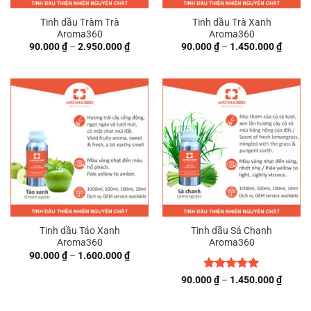
Tinh dầu Tràm Trà
Tinh dầu Trà Xanh
Aroma360
Aroma360
Khoảng
Khoản
90.000
₫
–
2.950.000
₫
90.000
₫
–
1.450.000
₫
giá:
giá:
từ
từ
90.000 ₫
90.000
đến
đến
2.950.000 ₫
1.450.
Tinh dầu Táo Xanh
Tinh dầu Sả Chanh
Aroma360
Aroma360
Khoảng
90.000
₫
–
1.600.000
₫
giá:
từ
Được xếp
Khoản
90.000
₫
–
1.450.000
₫
90.000 ₫
giá:
hạng
5
5
đến
từ
1.600.000 ₫
sao
90.000