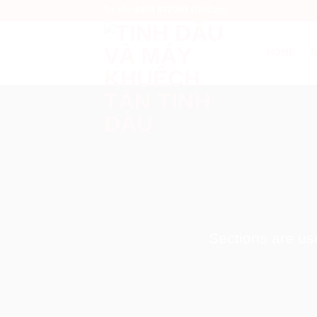
Bỏ
Tư vấn:
0973 847 247
(Tel/Zalo)
qua
nội
HOME
dung
Sections are use