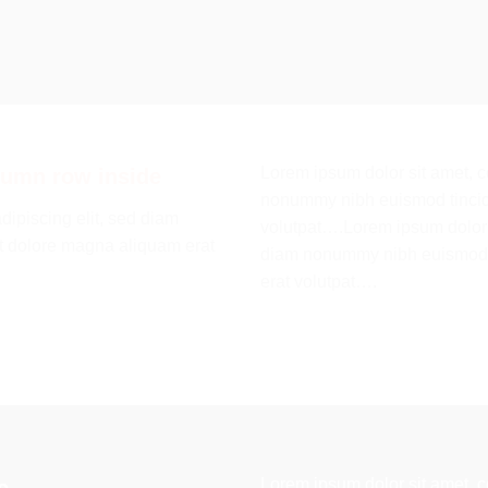
Lorem ipsum dolor sit amet, c
lumn row inside
nonummy nibh euismod tincidu
dipiscing elit, sed diam
volutpat….Lorem ipsum dolor s
t dolore magna aliquam erat
diam nonummy nibh euismod t
erat volutpat….
Lorem ipsum dolor sit amet, c
e