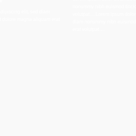
nonummy nibh euismod tincidu
dipiscing elit, sed diam
volutpat….Lorem ipsum dolor s
t dolore magna aliquam erat
diam nonummy nibh euismod t
erat volutpat….