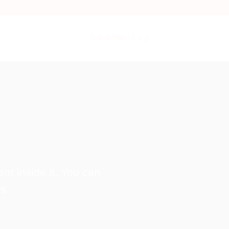
GIỎ HÀNG /
0
₫
nt inside it. You can
s.