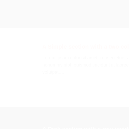
A Simple section with a two co
Lorem ipsum dolor sit amet, consectetuer a
nonummy nibh euismod tincidunt ut laoree
volutpat….
A Dark section with a row insid