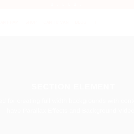
SẢN PHẨM
SHOP
CẦN TƯ VẤN
BLOG
SECTION ELEMENT
d for creating full width backgrounds with conte
have Parallax Effects and Background Video