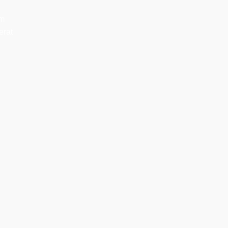
am
erat