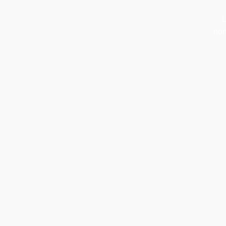
L
non