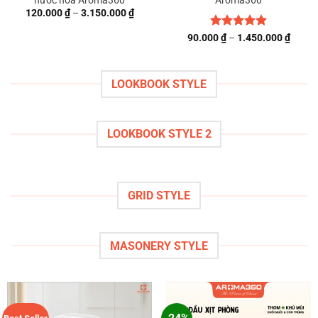
nước hoa Aroma360
Aroma360
Khoảng
120.000
₫
–
3.150.000
₫
giá:
từ
Được xếp
Khoả
90.000
₫
–
1.450.000
₫
120.000 ₫
giá:
hạng
5
5
đến
từ
3.150.000 ₫
sao
90.00
đến
LOOKBOOK STYLE
1.450
LOOKBOOK STYLE 2
GRID STYLE
MASONERY STYLE