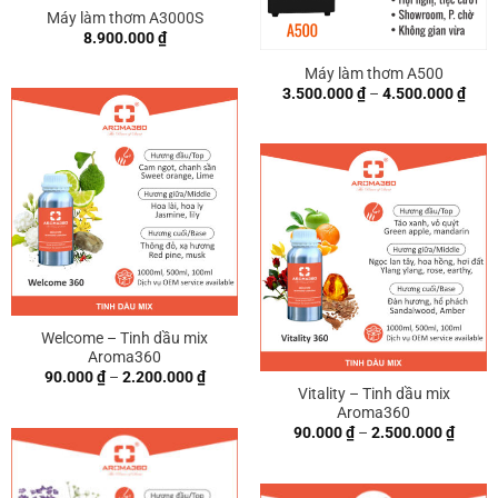
Máy làm thơm A3000S
8.900.000
₫
Máy làm thơm A500
Kho
3.500.000
₫
–
4.500.000
₫
giá:
từ
3.50
đến
4.50
Welcome – Tinh dầu mix
Aroma360
Khoảng
90.000
₫
–
2.200.000
₫
giá:
Vitality – Tinh dầu mix
từ
Aroma360
90.000 ₫
Khoả
90.000
₫
–
2.500.000
₫
đến
giá:
2.200.000 ₫
từ
90.00
đến