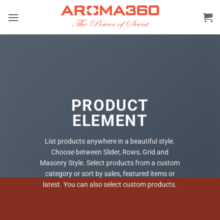
Bỏ
qua
nội
dung
PRODUCT
ELEMENT
List products anywhere in a beautiful style.
Choose between Slider, Rows, Grid and
Masonry Style. Select products from a custom
category or sort by sales, featured items or
latest. You can also select custom products.