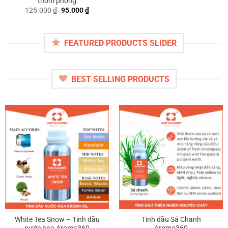
thơm phòng
Giá
Giá
125.000
₫
95.000
₫
gốc
hiện
là:
tại
125.000 ₫.
là:
95.000 ₫.
FEATURED PRODUCTS SLIDER
BEST SELLING PRODUCTS
White Tea Snow – Tinh dầu
Tinh dầu Sả Chanh