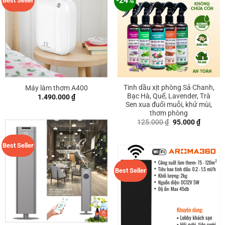
-24%
Best Seller
Tinh dầu xịt phòng Sả Chanh,
Máy làm thơm A400
Bạc Hà, Quế, Lavender, Trà
1.490.000
₫
Sen xua đuổi muỗi, khử mùi,
thơm phòng
Giá
Giá
125.000
₫
95.000
₫
gốc
hiện
là:
tại
125.000 ₫.
là:
Best Seller
95.000 
Best Seller